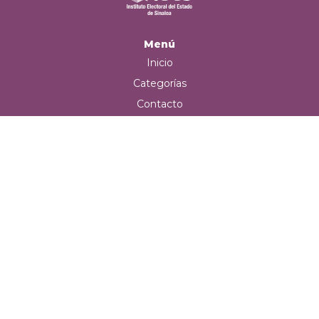
Menú
Inicio
Categorías
Contacto
Carrito
Iniciar sesión
Teléfono de contacto
+52 (667) 715 2289
Correo electrónico
iees@gob.mx
Redes sociales