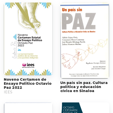
Noveno Certamen de
Un país sin paz. Cultura
Ensayo Politico Octavio
política y educación
Paz 2022
cívica en Sinaloa
IEES