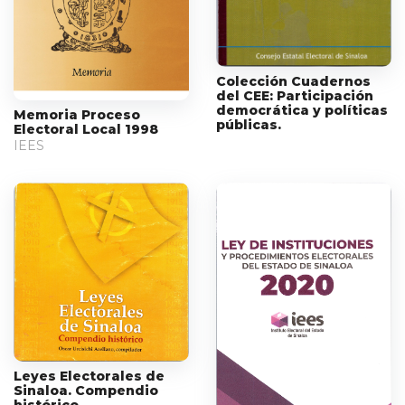
Colección Cuadernos
del CEE: Participación
democrática y políticas
Memoria Proceso
públicas.
Electoral Local 1998
IEES
Leyes Electorales de
Sinaloa. Compendio