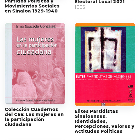
Partidos Políticos y
Electoral Local 2021
Movimientos Sociales
IEES
en Sinaloa 1929-1940
Colección Cuadernos
Élites Partidistas
del CEE: Las mujeres en
Sinaloenses.
la participación
Identidades,
ciudadana
Percepciones, Valores y
Actitudes Políticas