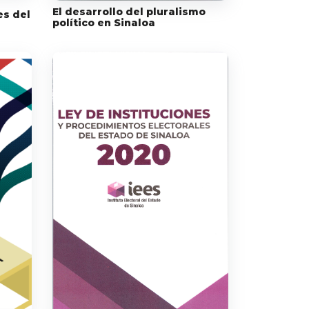
El desarrollo del pluralismo
es del
político en Sinaloa