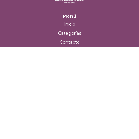
Menú
Inicio
Categorías
Contacto
Carrito
Iniciar sesión
Teléfono de contacto
+52 (667) 715 2289
Correo electrónico
iees@gob.mx
Redes sociales