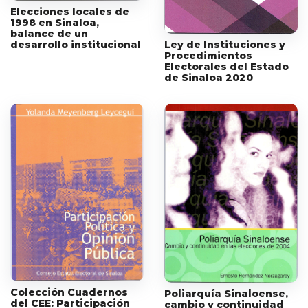
Elecciones locales de
1998 en Sinaloa,
balance de un
Ley de Instituciones y
desarrollo institucional
Procedimientos
Electorales del Estado
de Sinaloa 2020
Colección Cuadernos
Poliarquía Sinaloense,
del CEE: Participación
cambio y continuidad