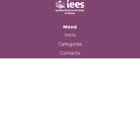
Menú
Inicio
Categorías
Contacto
Carrito
Iniciar sesión
Teléfono de contacto
+52 (667) 715 2289
Correo electrónico
iees@gob.mx