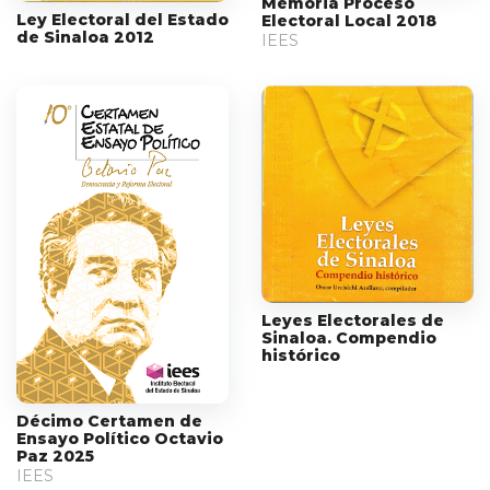
Memoria Proceso
Ley Electoral del Estado
Electoral Local 2018
de Sinaloa 2012
IEES
Leyes Electorales de
Sinaloa. Compendio
histórico
Décimo Certamen de
Ensayo Político Octavio
Paz 2025
IEES